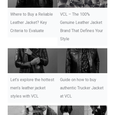
Where to Buy a Reliable
VCL – The 100%
Leather Jacket? Key
Genuine Leather Jacket
Criteria to Evaluate
Brand That Defines Your
Style
Let’s explore the hottest
Guide on how to buy
men’s leather jacket
authentic Trucker Jacket
styles with VCL
at VCL