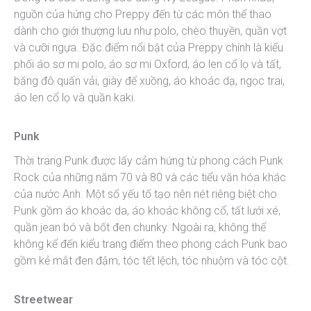
nguồn của hứng cho Preppy đến từ các môn thể thao
dành cho giới thượng lưu như polo, chèo thuyền, quần vợt
và cưỡi ngựa. Đặc điểm nổi bật của Preppy chính là kiểu
phối áo sơ mi polo, áo sơ mi Oxford, áo len cổ lọ và tất,
băng đô quấn vải, giày đế xuồng, áo khoác dạ, ngọc trai,
áo len cổ lọ và quần kaki.
Punk
Thời trang Punk được lấy cảm hứng từ phong cách Punk
Rock của những năm 70 và 80 và các tiểu văn hóa khác
của nước Anh. Một số yếu tố tạo nên nét riêng biệt cho
Punk gồm áo khoác da, áo khoác không cổ, tất lưới xé,
quần jean bó và bốt đen chunky. Ngoài ra, không thể
không kể đến kiểu trang điểm theo phong cách Punk bao
gồm kẻ mắt đen đậm, tóc tết lệch, tóc nhuộm và tóc cột.
Streetwear