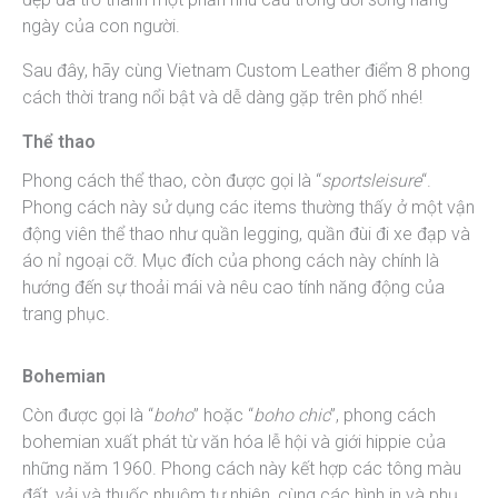
ngày của con người.
Sau đây, hãy cùng Vietnam Custom Leather điểm 8 phong
cách thời trang nổi bật và dễ dàng gặp trên phố nhé!
Thể thao
Phong cách thể thao, còn được gọi là “
sportsleisure
“.
Phong cách này sử dụng các items thường thấy ở một vận
động viên thể thao như quần legging, quần đùi đi xe đạp và
áo nỉ ngoại cỡ. Mục đích của phong cách này chính là
hướng đến sự thoải mái và nêu cao tính năng động của
trang phục.
Bohemian
Còn được gọi là “
boho
” hoặc “
boho chic
”, phong cách
bohemian xuất phát từ văn hóa lễ hội và giới hippie của
những năm 1960. Phong cách này kết hợp các tông màu
đất, vải và thuốc nhuộm tự nhiên, cùng các hình in và phụ