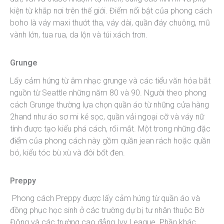
kiện từ khắp nơi trên thế giới. Điểm nổi bật của phong cách
boho là váy maxi thướt tha, váy dài, quần đáy chuông, mũ
vành lớn, tua rua, da lộn và túi xách trơn.
Grunge
Lấy cảm hứng từ âm nhạc grunge và các tiểu văn hóa bắt
nguồn từ Seattle những năm 80 và 90. Người theo phong
cách Grunge thường lựa chọn quần áo từ những cửa hàng
2hand như áo sơ mi kẻ sọc, quần vải ngoại cỡ và váy nữ
tính được tạo kiểu phá cách, rối mắt. Một trong những đặc
điểm của phong cách này gồm quần jean rách hoặc quần
bó, kiểu tóc bù xù và đôi bốt đen.
Preppy
Phong cách Preppy được lấy cảm hứng từ quần áo và
đồng phục học sinh ở các trường dự bị tư nhân thuộc Bờ
Đông và các trường cao đẳng Ivy League. Phần khác,