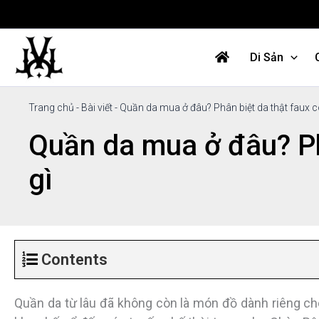
Nhảy
tới
nội
Di Sản
dung
Trang chủ
-
Bài viết
-
Quần da mua ở đâu? Phân biệt da thật faux c
Quần da mua ở đâu? Ph
gì
Contents
Quần da từ lâu đã không còn là món đồ dành riêng cho