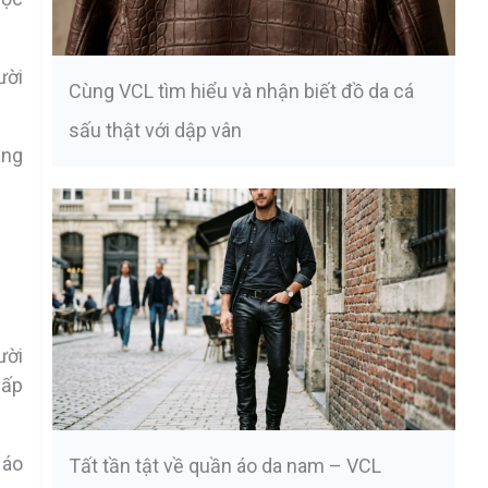
ười
Cùng VCL tìm hiểu và nhận biết đồ da cá
sấu thật với dập vân
áng
ười
cấp
 áo
Tất tần tật về quần áo da nam – VCL