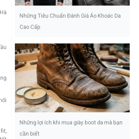
 Hà
Những Tiêu Chuẩn Đánh Giá Áo Khoác Da
Cao Cấp
cầu
àng
hối
Những lợi ích khi mua giày boot da mà bạn
it,
cần biết