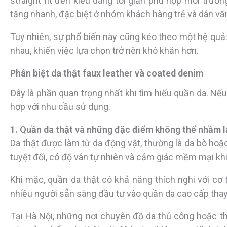
straight fit đến kiểu dáng tối giản phù hợp môi trườ
tăng nhanh, đặc biệt ở nhóm khách hàng trẻ và dân vă
Tuy nhiên, sự phổ biến này cũng kéo theo một hệ quả: 
nhau, khiến việc lựa chọn trở nên khó khăn hơn.
Phân biệt da thật faux leather và coated denim
Đây là phần quan trọng nhất khi tìm hiểu quần da. N
hợp với nhu cầu sử dụng.
1. Quần da thật và những đặc điểm không thể nhầm l
Da thật được làm từ da động vật, thường là da bò hoặ
tuyệt đối, có độ vân tự nhiên và cảm giác mềm mại kh
Khi mặc, quần da thật có khả năng thích nghi với cơ
nhiều người sẵn sàng đầu tư vào quần da cao cấp thay
Tại Hà Nội, những nơi chuyên đồ da thủ công hoặc 