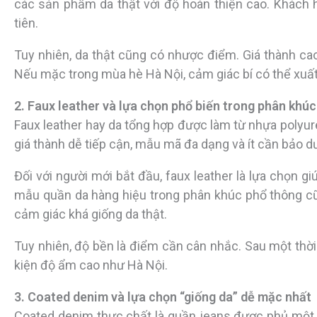
các sản phẩm da thật với độ hoàn thiện cao. Khách 
tiên.
Tuy nhiên, da thật cũng có nhược điểm. Giá thành cao
Nếu mặc trong mùa hè Hà Nội, cảm giác bí có thể xuất
2. Faux leather và lựa chọn phổ biến trong phân khú
Faux leather hay da tổng hợp được làm từ nhựa polyur
giá thành dễ tiếp cận, mẫu mã đa dạng và ít cần bảo d
Đối với người mới bắt đầu, faux leather là lựa chọn 
mẫu quần da hàng hiệu trong phân khúc phổ thông cũn
cảm giác khá giống da thật.
Tuy nhiên, độ bền là điểm cần cân nhắc. Sau một thời 
kiện độ ẩm cao như Hà Nội.
3. Coated denim và lựa chọn “giống da” dễ mặc nhất
Coated denim thực chất là quần jeans được phủ một l