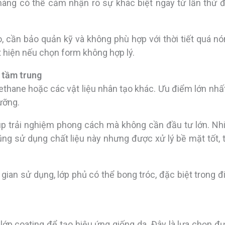
hàng có thể cảm nhận rõ sự khác biệt ngay từ lần thử 
, cần bảo quản kỹ và không phù hợp với thời tiết quá nó
 hiện nếu chọn form không hợp lý.
c tầm trung
ethane hoặc các vật liệu nhân tạo khác. Ưu điểm lớn nhất
ưỡng.
giúp trải nghiệm phong cách mà không cần đầu tư lớn. Nh
g sử dụng chất liệu này nhưng được xử lý bề mặt tốt, 
gian sử dụng, lớp phủ có thể bong tróc, đặc biệt trong đ
ớp coating để tạo hiệu ứng giống da. Đây là lựa chọn đ