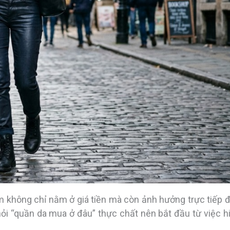
nim không chỉ nằm ở giá tiền mà còn ảnh hưởng trực tiếp 
u hỏi “quần da mua ở đâu” thực chất nên bắt đầu từ việc h