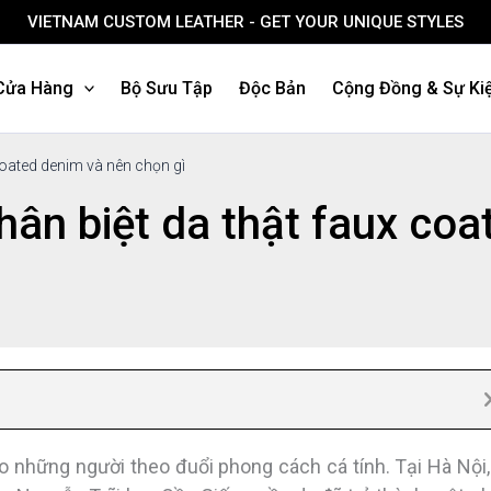
VIETNAM CUSTOM LEATHER - GET YOUR UNIQUE STYLES
Cửa Hàng
Bộ Sưu Tập
Độc Bản
Cộng Đồng & Sự Ki
oated denim và nên chọn gì
ân biệt da thật faux coa
 những người theo đuổi phong cách cá tính. Tại Hà Nội,