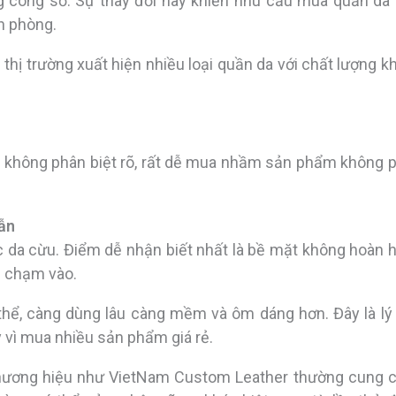
ng công sở. Sự thay đổi này khiến nhu cầu mua quần da 
n phòng.
thị trường xuất hiện nhiều loại quần da với chất lượng k
ếu không phân biệt rõ, rất dễ mua nhầm sản phẩm không 
ẫn
c da cừu. Điểm dễ nhận biết nhất là bề mặt không hoàn 
i chạm vào.
 thể, càng dùng lâu càng mềm và ôm dáng hơn. Đây là lý
 vì mua nhiều sản phẩm giá rẻ.
thương hiệu như VietNam Custom Leather thường cung 