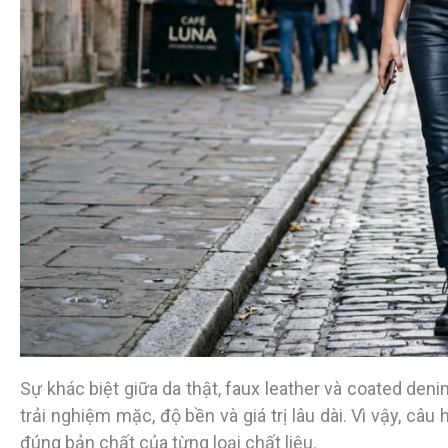
Sự khác biệt giữa da thật, faux leather và coated de
trải nghiệm mặc, độ bền và giá trị lâu dài. Vì vậy, câ
đúng bản chất của từng loại chất liệu.