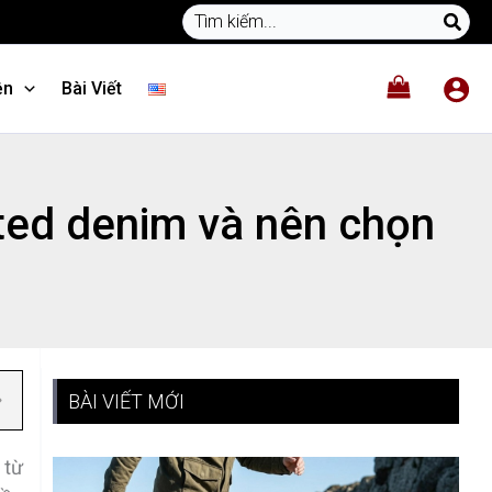
Search
for:
ện
Bài Viết
ted denim và nên chọn
BÀI VIẾT MỚI
 từ