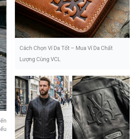
Cách Chọn Ví Da Tốt – Mua Ví Da Chất
Lượng Cùng VCL
đến
iểu