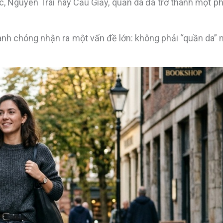
, Nguyễn Trãi hay Cầu Giấy, quần da đã trở thành một p
hanh chóng nhận ra một vấn đề lớn: không phải “quần da” 