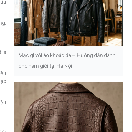
đầu
ng.
 là
Mặc gì với áo khoác da – Hướng dẫn dành
cho nam giới tại Hà Nội
iều
tạo
iều
ược