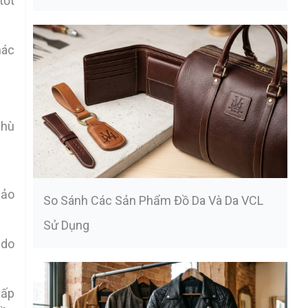
tốt
hác
phù
hảo
So Sánh Các Sản Phẩm Đồ Da Và Da VCL
Sử Dụng
 do
cấp