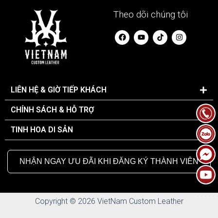
Theo dõi chúng tôi
F
Y
I
a
o
n
c
u
s
e
t
t
b
u
a
o
b
g
o
e
r
k
a
LIÊN HỆ & GIỜ TIẾP KHÁCH
m
CHÍNH SÁCH & HỖ TRỢ
TINH HOA DI SẢN
NHẬN NGAY ƯU ĐÃI KHI ĐĂNG KÝ THÀNH VIÊN
Copyright © 2026 VietNam Custom Leather