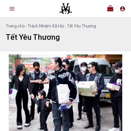
Nhảy
tới
nội
dung
Trang chủ
-
Trách Nhiệm Xã Hội
-
Tết Yêu Thương
Tết Yêu Thương