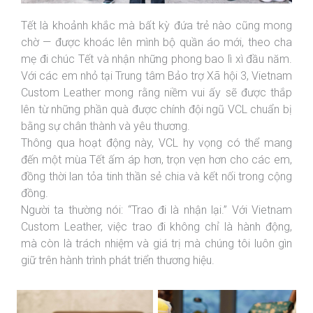
Tết là khoảnh khắc mà bất kỳ đứa trẻ nào cũng mong
chờ — được khoác lên mình bộ quần áo mới, theo cha
mẹ đi chúc Tết và nhận những phong bao lì xì đầu năm.
Với các em nhỏ tại Trung tâm Bảo trợ Xã hội 3, Vietnam
Custom Leather mong rằng niềm vui ấy sẽ được thắp
lên từ những phần quà được chính đội ngũ VCL chuẩn bị
bằng sự chân thành và yêu thương.
Thông qua hoạt động này, VCL hy vọng có thể mang
đến một mùa Tết ấm áp hơn, trọn vẹn hơn cho các em,
đồng thời lan tỏa tinh thần sẻ chia và kết nối trong cộng
đồng.
Người ta thường nói: “Trao đi là nhận lại.” Với Vietnam
Custom Leather, việc trao đi không chỉ là hành động,
mà còn là trách nhiệm và giá trị mà chúng tôi luôn gìn
giữ trên hành trình phát triển thương hiệu.