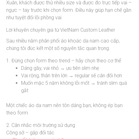
Xuân, khách được thử nhiều size và được đo trực tiếp vai –
ngực – tay trước khi chọn form. Điều này giúp hạn chế gần
như tuyệt đối lỗi phồng vai.
Lời khuyên chuyên gia từ VietNam Custom Leather
Sau nhiều năm phân phối áo khoác da nam cao cấp,
chúng tôi đúc kết một số nguyên tắc quan trọng.
1. Đừng chọn form theo trend – hãy chọn theo cơ thể
Dáng gầy, vai nhỏ → ưu tiên slim nhẹ
Vai rộng, thân trên lớn → regular sẽ cân đối hơn
Muốn mặc 5 năm không lỗi mốt → tránh slim quá
gắt
Một chiếc áo da nam nên tôn dáng bạn, không ép bạn
theo form.
2. Cân nhắc môi trường sử dụng
Công sở – gặp đối tác