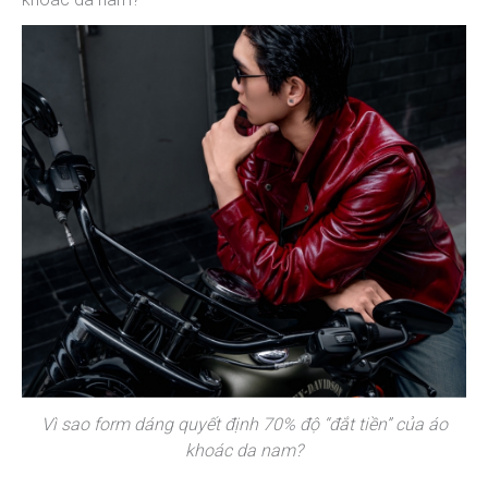
Vì sao form dáng quyết định 70% độ “đắt tiền” của áo
khoác da nam?