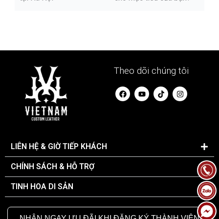
Theo dõi chúng tôi
F
Y
I
a
o
n
c
u
s
e
t
t
b
u
a
o
b
g
o
e
r
k
a
LIÊN HỆ & GIỜ TIẾP KHÁCH
m
CHÍNH SÁCH & HỖ TRỢ
TINH HOA DI SẢN
NHẬN NGAY ƯU ĐÃI KHI ĐĂNG KÝ THÀNH VIÊN