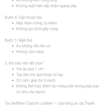
Áo không kéo căng lưng
Không xuất hiện nếp nhăn ngang dày
Bước 4: Gập khuỷu tay
Nếp nhăn mỏng, tự nhiên
Không tạo khối gãy cứng
Bước 5: Ngồi thử
Áo không dồn lên cổ
Không cộm lưng
2. Khi nào nên đổi size?
Vai dư quá 1 cm
Tay dài che quá khớp cổ tay
Có cảm giác bó ở nách
Không thể mặc thêm áo mỏng bên trong (nếu bạn
có nhu cầu layer)
Tại VietNam Custom Leather – cửa hàng áo da Thanh