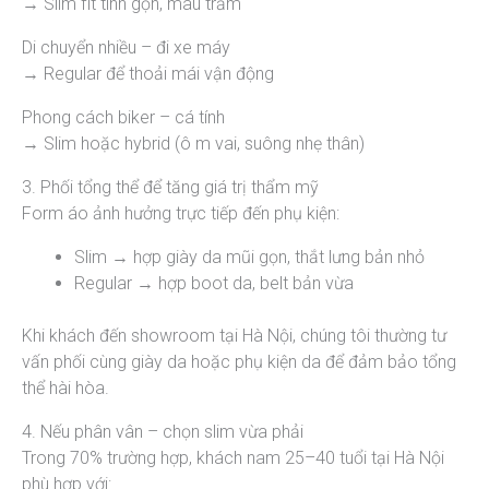
→ Slim fit tinh gọn, màu trầm
Di chuyển nhiều – đi xe máy
→ Regular để thoải mái vận động
Phong cách biker – cá tính
→ Slim hoặc hybrid (ô m vai, suông nhẹ thân)
3. Phối tổng thể để tăng giá trị thẩm mỹ
Form áo ảnh hưởng trực tiếp đến phụ kiện:
Slim → hợp giày da mũi gọn, thắt lưng bản nhỏ
Regular → hợp boot da, belt bản vừa
Khi khách đến showroom tại Hà Nội, chúng tôi thường tư
vấn phối cùng giày da hoặc phụ kiện da để đảm bảo tổng
thể hài hòa.
4. Nếu phân vân – chọn slim vừa phải
Trong 70% trường hợp, khách nam 25–40 tuổi tại Hà Nội
phù hợp với: