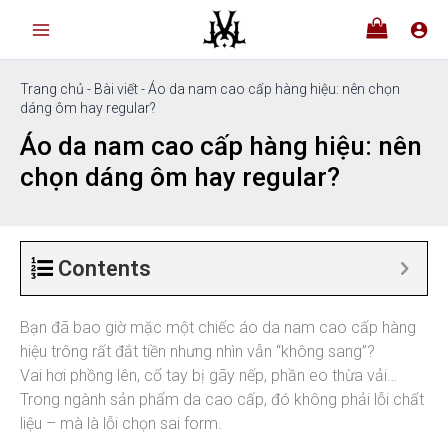
Nhảy
tới
nội
dung
Trang chủ
-
Bài viết
-
Áo da nam cao cấp hàng hiệu: nên chọn
dáng ôm hay regular?
Áo da nam cao cấp hàng hiệu: nên
chọn dáng ôm hay regular?
Contents
Bạn đã bao giờ mặc một chiếc áo da nam cao cấp hàng
hiệu trông rất đắt tiền nhưng nhìn vẫn “không sang”?
Vai hơi phồng lên, cổ tay bị gãy nếp, phần eo thừa vải…
Trong ngành sản phẩm da cao cấp, đó không phải lỗi chất
liệu – mà là lỗi chọn sai form.