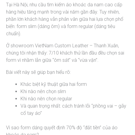
Tại Hà Nội, nhu cầu tìm kiếm áo khoác da nam cao cấp
hàng hiệu tăng mạnh trong vài năm gần đây. Tuy nhiên,
phần lớn khách hàng vẫn phân vân giữa hai lựa chọn phổ
biến: form slim (dáng ôm) và form regular (dáng tiêu
chuẩn).
Ở showroom VietNam Custom Leather – Thanh Xuân,
chúng tôi nhận thấy: 7/10 khách thử lần đầu đều chọn sai
form vì nhầm lẫn giữa “ôm sát” và “vừa vặn”.
Bài viết này sẽ giúp bạn hiểu rõ:
Khác biệt kỹ thuật giữa hai form
Khi nào nên chọn slim
Khi nào nên chọn regular
Và quan trọng nhất: cách tránh lỗi “phồng vai – gãy
cổ tay áo”
Vì sao form dáng quyết định 70% độ “đắt tiền” của áo
khoác da nam?