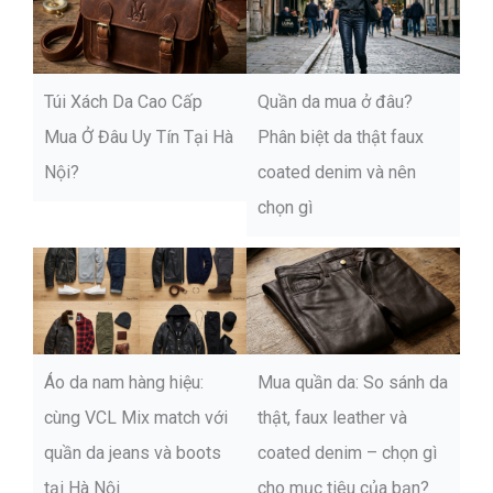
Túi Xách Da Cao Cấp
Quần da mua ở đâu?
Mua Ở Đâu Uy Tín Tại Hà
Phân biệt da thật faux
Nội?
coated denim và nên
chọn gì
Áo da nam hàng hiệu:
Mua quần da: So sánh da
cùng VCL Mix match với
thật, faux leather và
quần da jeans và boots
coated denim – chọn gì
tại Hà Nội
cho mục tiêu của bạn?