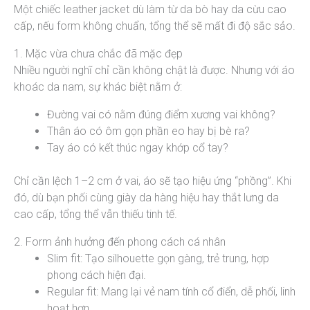
Một chiếc leather jacket dù làm từ da bò hay da cừu cao
cấp, nếu form không chuẩn, tổng thể sẽ mất đi độ sắc sảo.
1. Mặc vừa chưa chắc đã mặc đẹp
Nhiều người nghĩ chỉ cần không chật là được. Nhưng với áo
khoác da nam, sự khác biệt nằm ở:
Đường vai có nằm đúng điểm xương vai không?
Thân áo có ôm gọn phần eo hay bị bè ra?
Tay áo có kết thúc ngay khớp cổ tay?
Chỉ cần lệch 1–2 cm ở vai, áo sẽ tạo hiệu ứng “phồng”. Khi
đó, dù bạn phối cùng giày da hàng hiệu hay thắt lưng da
cao cấp, tổng thể vẫn thiếu tinh tế.
2. Form ảnh hưởng đến phong cách cá nhân
Slim fit: Tạo silhouette gọn gàng, trẻ trung, hợp
phong cách hiện đại.
Regular fit: Mang lại vẻ nam tính cổ điển, dễ phối, linh
hoạt hơn.