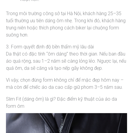
Trong môi trường công sở tại Hà Nội, khách hàng 25–35
tuổi thường ưu tiên dáng ôm nhẹ. Trong khi đó, khách hàng
trung niên hoặc thích phong cách biker lại chuộng form
suông hơn.
3. Form quyết định độ bền thẩm mỹ lâu dài
Da thật có đặc tính “ôm dáng” theo thời gian. Nếu ban đầu
áo quá rộng, sau 1–2 năm sẽ càng lỏng lẻo. Ngược lại, nếu
quá ôm, da sẽ căng và tạo nếp gãy không đẹp.
Vì vậy, chọn đúng form không chỉ để mặc đẹp hôm nay –
mà còn để chiếc áo da cao cấp giữ phom 3–5 năm sau.
Slim Fit (dáng ôm) là gì? Đặc điểm kỹ thuật của áo da
form ôm