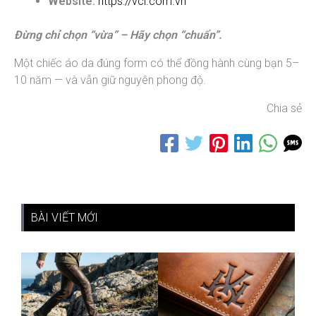
Website:
https://vcl.com.vn
Đừng chỉ chọn “vừa” – Hãy chọn “chuẩn”.
Một chiếc áo da đúng form có thể đồng hành cùng bạn 5–
10 năm — và vẫn giữ nguyên phong độ.
Chia sẻ
BÀI VIẾT MỚI