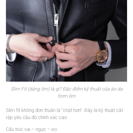
Slim Fit (dáng ôm) là gì? Đặc điểm kỹ thuật của áo da
form ôm
Slim fit không đơn thuần là “chật hơn”. Đây là kỹ thuật cắt
rập yêu cầu độ chính xác cao.
Cấu trúc vai – ngực – eo