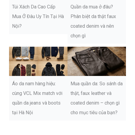
Túi Xách Da Cao Cấp
Quần da mua ở đâu?
Mua Ở Đâu Uy Tín Tại Hà
Phân biệt da thật faux
Nội?
coated denim và nên
chọn gì
Áo da nam hàng hiệu:
Mua quần da: So sánh da
cùng VCL Mix match với
thật, faux leather và
quần da jeans và boots
coated denim – chọn gì
tại Hà Nội
cho mục tiêu của bạn?