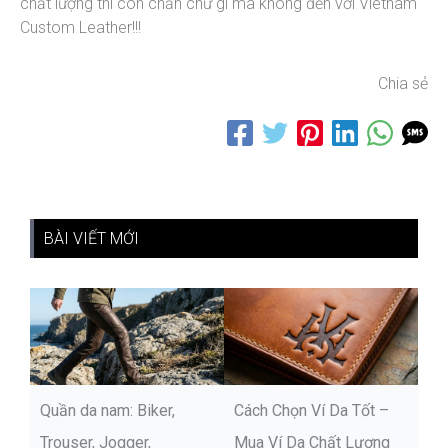
chất lượng thì còn chần chừ gì mà không đến với Vietnam
Custom Leather!!!
Chia sẻ
BÀI VIẾT MỚI
Quần da nam: Biker,
Cách Chọn Ví Da Tốt –
Trouser, Jogger,
Mua Ví Da Chất Lượng