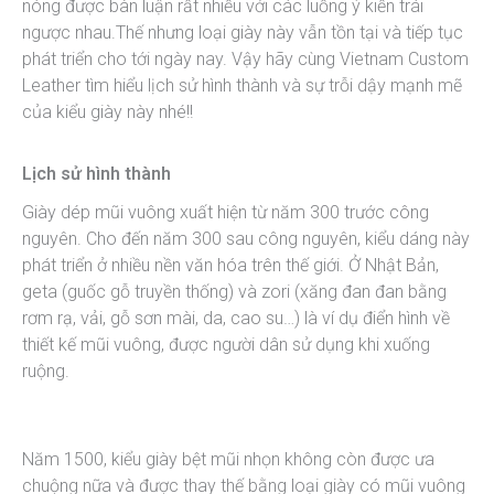
nóng được bàn luận rất nhiều với các luồng ý kiến trái
ngược nhau.Thế nhưng loại giày này vẫn tồn tại và tiếp tục
phát triển cho tới ngày nay. Vậy hãy cùng Vietnam Custom
Leather tìm hiểu lịch sử hình thành và sự trỗi dậy mạnh mẽ
của kiểu giày này nhé!!
Lịch sử hình thành
Giày dép mũi vuông xuất hiện từ năm 300 trước công
nguyên. Cho đến năm 300 sau công nguyên, kiểu dáng này
phát triển ở nhiều nền văn hóa trên thế giới. Ở Nhật Bản,
geta (guốc gỗ truyền thống) và zori (xăng đan đan bằng
rơm rạ, vải, gỗ sơn mài, da, cao su…) là ví dụ điển hình về
thiết kế mũi vuông, được người dân sử dụng khi xuống
ruộng.
Năm 1500, kiểu giày bệt mũi nhọn không còn được ưa
chuộng nữa và được thay thế bằng loại giày có mũi vuông