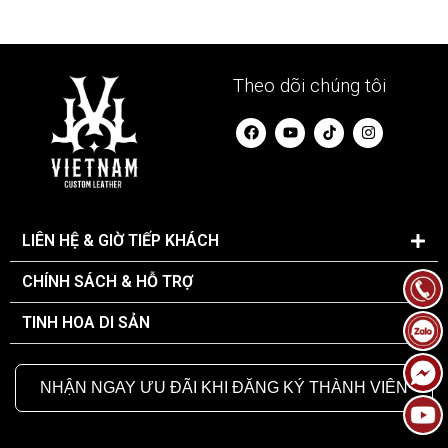
Theo dõi chúng tôi
F
Y
I
a
o
n
c
u
s
e
t
t
b
u
a
o
b
g
o
e
r
k
a
LIÊN HỆ & GIỜ TIẾP KHÁCH
m
CHÍNH SÁCH & HỖ TRỢ
TINH HOA DI SẢN
NHẬN NGAY ƯU ĐÃI KHI ĐĂNG KÝ THÀNH VIÊN