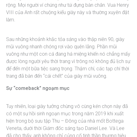
rộng. Mọi người ví chúng như túi đựng bàn chân. Vua Henry
VIII của Anh rất chuộng kiểu giày này và thường xuyên đặt
làm.
Sau những khoảnh khắc tỏa sáng vào thập niên 90, giày
mũi vuông nhanh chóng rơi vào quên lãng. Phần mũi
vuông như một con cá đang há miệng khiến nó chẳng mấy
được lòng người yêu thời trang vì trông nó không đủ lịch sự
để đến một bữa tiệc sang trọng. Thậm chí, các tạp chí thời
trang đã bàn đến “cái chết” của giày mũi vuông.
Sự “comeback” ngoạm mục
Tuy nhiên, loại giày tưởng chừng vô cùng kén chọn này đã
có một sự hồi sinh ngoạn mục trong năm 2019 khi xuất
hiện trong bộ sưu tập Thu – Đông của nhà mốt Bottega
Veneta, dưới thời Giám đốc sáng tạo Daniel Lee. Và Lee
đã cho thấy, anh không chỉ củng cố tinh thần thương hiệu