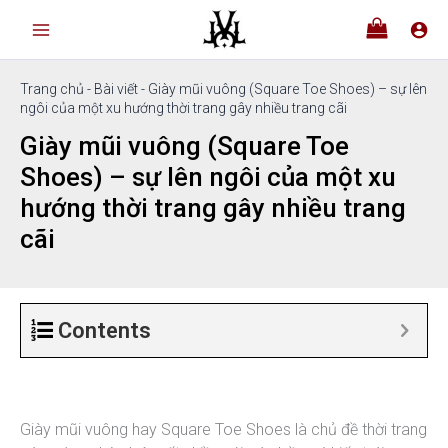
Nhảy
tới
nội
dung
Trang chủ
-
Bài viết
-
Giày mũi vuông (Square Toe Shoes) – sự lên
ngôi của một xu hướng thời trang gây nhiều trang cãi
Giày mũi vuông (Square Toe
Shoes) – sự lên ngôi của một xu
hướng thời trang gây nhiều trang
cãi
Contents
Giày mũi vuông hay Square Toe Shoes là chủ đề thời trang