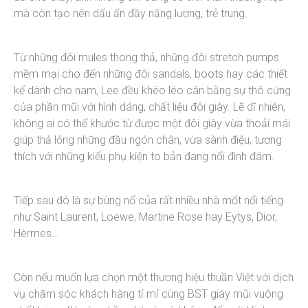
mà còn tạo nên dấu ấn đầy năng lượng, trẻ trung.
Từ những đôi mules thong thả, những đôi stretch pumps
mềm mại cho đến những đôi sandals, boots hay các thiết
kế dành cho nam, Lee đều khéo léo cân bằng sự thô cứng
của phần mũi với hình dáng, chất liệu đôi giày. Lẽ dĩ nhiên,
không ai có thể khước từ được một đôi giày vừa thoải mái
giúp thả lỏng những đầu ngón chân, vừa sành điệu, tương
thích với những kiểu phụ kiện to bản đang nổi đình đám.
Tiếp sau đó là sự bùng nổ của rất nhiều nhà mốt nổi tiếng
như Saint Laurent, Loewe, Martine Rose hay Eytys, Dior,
Hèrmes…
Còn nếu muốn lựa chọn một thương hiệu thuần Việt với dịch
vụ chăm sóc khách hàng tỉ mỉ cùng BST giày mũi vuông