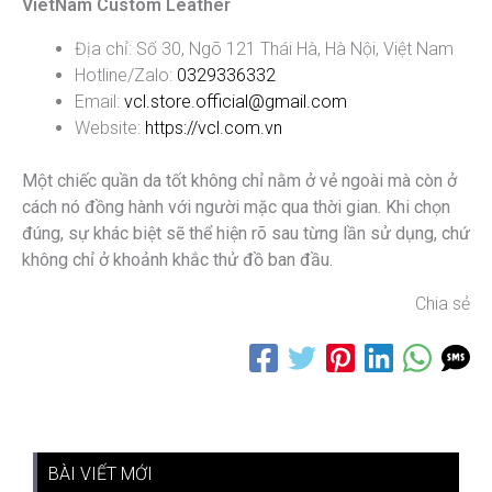
VietNam Custom Leather
Địa chỉ: Số 30, Ngõ 121 Thái Hà, Hà Nội, Việt Nam
Hotline/Zalo:
0329336332
Email:
vcl.store.official@gmail.com
Website:
https://vcl.com.vn
Một chiếc quần da tốt không chỉ nằm ở vẻ ngoài mà còn ở
cách nó đồng hành với người mặc qua thời gian. Khi chọn
đúng, sự khác biệt sẽ thể hiện rõ sau từng lần sử dụng, chứ
không chỉ ở khoảnh khắc thử đồ ban đầu.
Chia sẻ
BÀI VIẾT MỚI