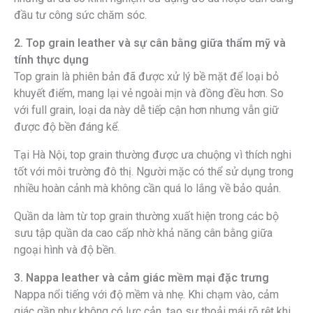
đầu tư công sức chăm sóc.
2. Top grain leather và sự cân bằng giữa thẩm mỹ và
tính thực dụng
Top grain là phiên bản đã được xử lý bề mặt để loại bỏ
khuyết điểm, mang lại vẻ ngoài mịn và đồng đều hơn. So
với full grain, loại da này dễ tiếp cận hơn nhưng vẫn giữ
được độ bền đáng kể.
Tại Hà Nội, top grain thường được ưa chuộng vì thích nghi
tốt với môi trường đô thị. Người mặc có thể sử dụng trong
nhiều hoàn cảnh mà không cần quá lo lắng về bảo quản.
Quần da làm từ top grain thường xuất hiện trong các bộ
sưu tập quần da cao cấp nhờ khả năng cân bằng giữa
ngoại hình và độ bền.
3. Nappa leather và cảm giác mềm mại đặc trưng
Nappa nổi tiếng với độ mềm và nhẹ. Khi chạm vào, cảm
giác gần như không có lực cản, tạo sự thoải mái rõ rệt khi