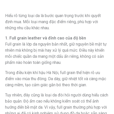
Hiểu rõ từng loại da là bước quan trọng trước khi quyết
định mua. Mỗi loại mang đặc điểm riêng, phù hợp với
những nhu cầu khác nhau.
1. Full grain leather và đỉnh cao của độ bền
Full grain là lớp da nguyên bản nhất, giữ nguyên bề mặt tự
nhiên mà không bị mài hay xử lý quá mức. Điều này khiến
mỗi chiếc quần da mang một dấu ấn riêng, không có sản
phẩm nào hoàn toàn giống nhau.
Trong điều kiện khí hậu Hà Nội, full grain thể hiện rõ ưu
điểm vào mùa thu đông. Da dày, giữ nhiệt tốt và càng mặc
càng mềm, tạo cảm giác gắn bó theo thời gian.
Tuy nhiên, đây cũng là loại da đòi hỏi người dùng hiểu cách
bảo quản. Độ ẩm cao nếu không kiểm soát có thể ảnh
hưởng đến bề mặt da. Vì vậy, full grain thường phù hợp với
những ai đã có kinh nghiệm sử dụng đồ da hoặc sẵn sàng