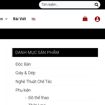
Search
lượng
for:
ện
Bài Viết
DANH MỤC SẢN PHẨM
Độc Bản
Giày & Dép
Nghệ Thuật Chế Tác
Phụ kiện
Đồ thể thao