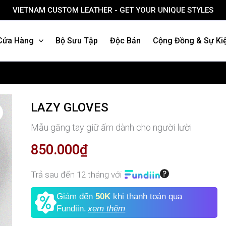
VIETNAM CUSTOM LEATHER - GET YOUR UNIQUE STYLES
Cửa Hàng
Bộ Sưu Tập
Độc Bản
Cộng Đồng & Sự Ki
LAZY
LAZY GLOVES
GLOVES
Mẫu găng tay giữ ấm dành cho người lười
số
lượng
850.000
₫
Trả sau đến 12 tháng với
Giảm đến
50K
khi thanh toán qua
Fundiin.
xem thêm