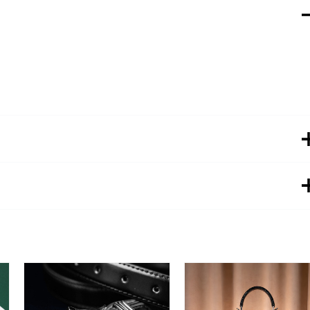
Black
LAZY GLOVES”