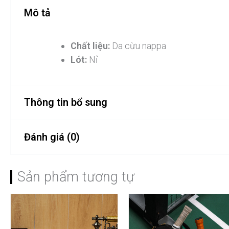
Mô tả
Chất liệu:
Da cừu nappa
Lót:
Nỉ
Thông tin bổ sung
Đánh giá (0)
Color
Chưa có đánh giá nào.
Sản phẩm tương tự
Hãy là người đầu tiên nhận xét “
Bạn phải
đăng nhập
để gửi đánh giá.