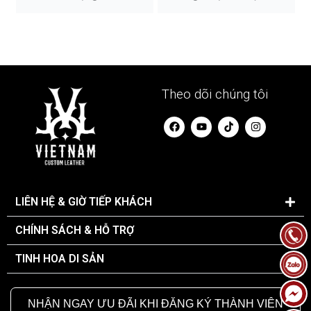
Theo dõi chúng tôi
F
Y
I
a
o
n
c
u
s
e
t
t
b
u
a
o
b
g
o
e
r
k
a
LIÊN HỆ & GIỜ TIẾP KHÁCH
m
CHÍNH SÁCH & HỖ TRỢ
TINH HOA DI SẢN
NHẬN NGAY ƯU ĐÃI KHI ĐĂNG KÝ THÀNH VIÊN