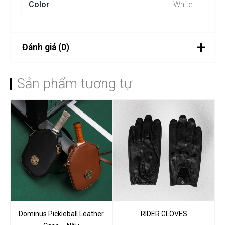
Color
White
Đánh giá (0)
Chưa có đánh giá nào.
Sản phẩm tương tự
Hãy là người đầu tiên nhận
xét “Santos Birkin Crocodile
Leather – Trắng”
Bạn phải
đăng nhập
để gửi đánh giá.
Dominus Pickleball Leather
RIDER GLOVES