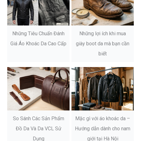
Những Tiêu Chuẩn Đánh
Những lợi ích khi mua
Giá Áo Khoác Da Cao Cấp
giày boot da mà bạn cần
biết
So Sánh Các Sản Phẩm
Mặc gì với áo khoác da –
Đồ Da Và Da VCL Sử
Hướng dẫn dành cho nam
Dụng
giới tại Hà Nội