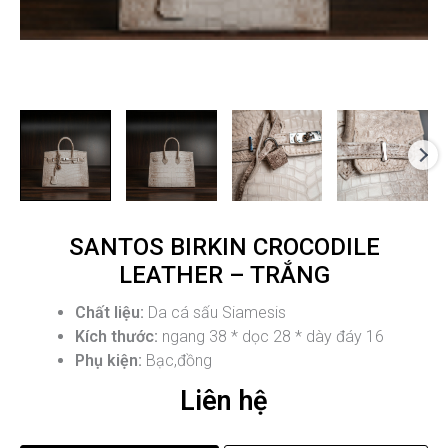
SANTOS BIRKIN CROCODILE
LEATHER – TRẮNG
Chất liệu:
Da cá sấu Siamesis
Kích thước:
ngang 38 * dọc 28 * dày đáy 16
Phụ kiện:
Bạc,đồng
Liên hệ