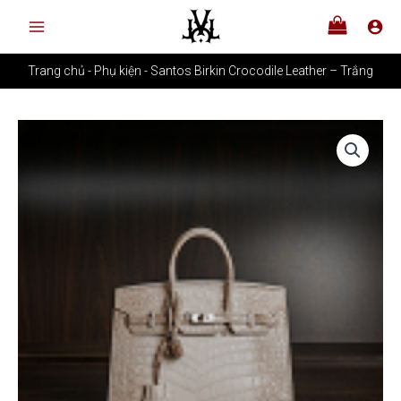
Nhảy
tới
nội
Trang chủ
-
Phụ kiện
-
Santos Birkin Crocodile Leather – Trắng
dung