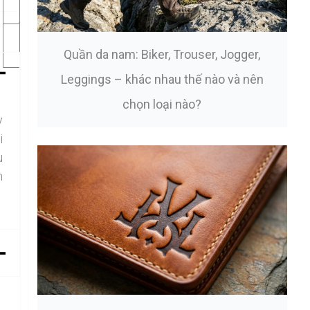
Quần da nam: Biker, Trouser, Jogger,
Leggings – khác nhau thế nào và nên
chọn loại nào?
y
i
u
n