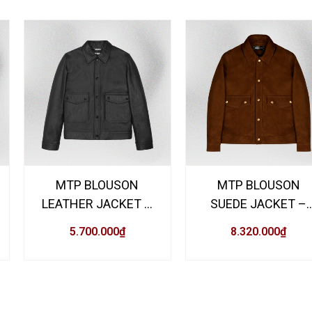
 “YAKUZA RACER LEATHER JACKET –
MTP BLOUSON
MTP BLOUSON
LEATHER JACKET –
SUEDE JACKET –
Đen
Nâu da bò
5.700.000
₫
8.320.000
₫