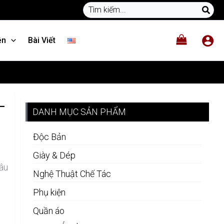
Search
JACKET
for:
-
Xanh
ện
Bài Viết
rêu
số
lượng
–
DANH MỤC SẢN PHẨM
Độc Bản
Giày & Dép
âu
Nghệ Thuật Chế Tác
Phụ kiện
Quần áo