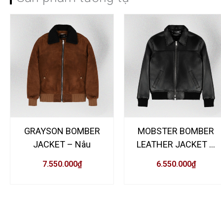
Hãy là người đầu tiên nhận xét
Xanh rêu”
Bạn phải
đăng nhập
để gửi đánh giá.
GRAYSON BOMBER
MOBSTER BOMBER
JACKET – Nâu
LEATHER JACKET –
Đen
7.550.000
₫
6.550.000
₫