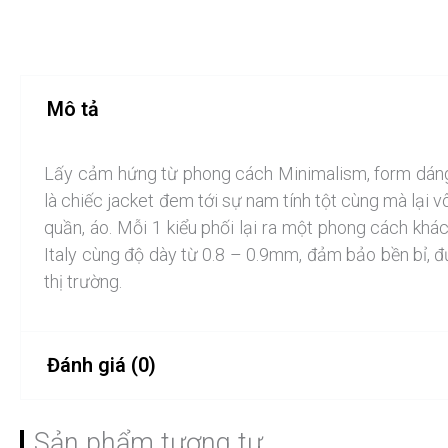
Mô tả
Lấy cảm hứng từ phong cách Minimalism, form dáng 
là chiếc jacket đem tới sự nam tính tột cùng mà lại 
quần, áo. Mỗi 1 kiểu phối lại ra một phong cách khác
Italy cùng độ dày từ 0.8 – 0.9mm, đảm bảo bền bỉ,
thị trường.
Đánh giá (0)
Chưa có đánh giá nào.
Sản phẩm tương tự