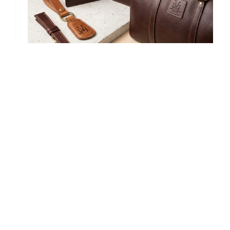
So Sánh Các Sản Phẩm Đồ Da Và Da VCL
ng tin
Sử Dụng
nh sách bảo mật
ơng thức tiếp nhận & giải quyết khiếu nại
nh sách giá
nh sách về thanh toán
u kiện cung cấp hàng hóa, dịch vụ
nh sách giao hàng, đổi trả và hoàn tiền
h thức hỗ trợ trực tuyến