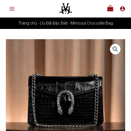
Nhảy
tới
nội
Trang chủ
-
Ưu Đãi Đặc Biệt
-
Mimosa Crocodile Bag
dung