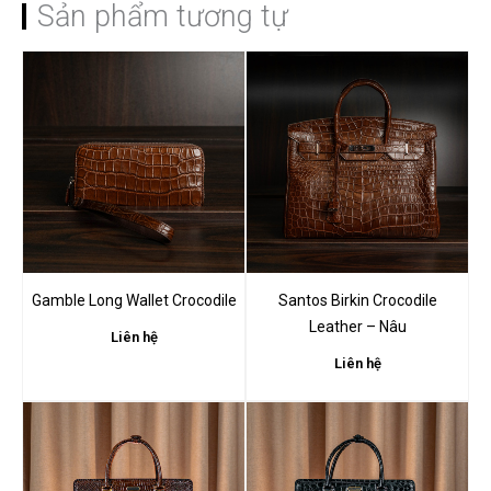
Sản phẩm tương tự
Hãy là người đầu tiên nhận
xét “Mimosa Crocodile Bag”
Bạn phải
đăng nhập
để gửi đánh giá.
Gamble Long Wallet Crocodile
Santos Birkin Crocodile
Leather – Nâu
Liên hệ
Liên hệ