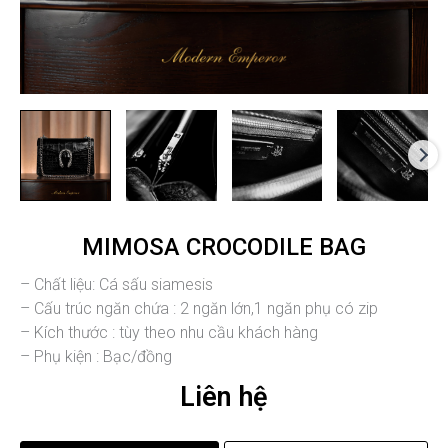
MIMOSA CROCODILE BAG
– Chất liệu: Cá sấu siamesis
– Cấu trúc ngăn chứa : 2 ngăn lớn,1 ngăn phụ có zip
– Kích thước : tùy theo nhu cầu khách hàng
– Phụ kiện : Bạc/đồng
Liên hệ